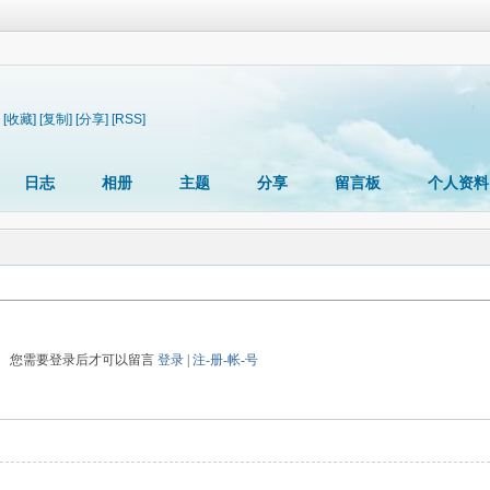
[收藏]
[复制]
[分享]
[RSS]
日志
相册
主题
分享
留言板
个人资料
您需要登录后才可以留言
登录
|
注-册-帐-号