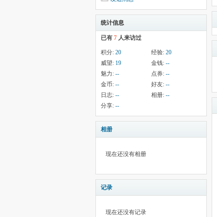
统计信息
已有
7
人来访过
积分:
20
经验:
20
威望:
19
金钱:
--
魅力:
--
点券:
--
金币:
--
好友:
--
日志:
--
相册:
--
分享:
--
相册
现在还没有相册
记录
现在还没有记录