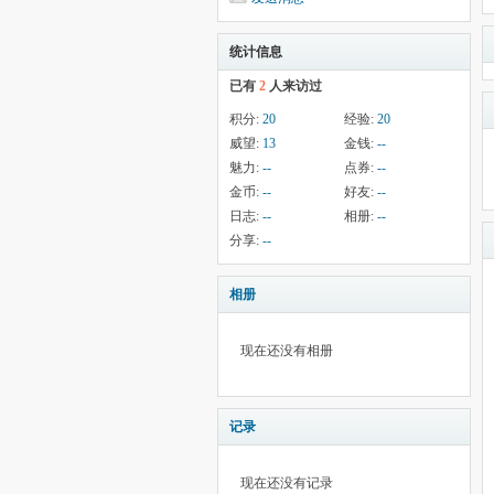
统计信息
已有
2
人来访过
积分:
20
经验:
20
威望:
13
金钱:
--
魅力:
--
点券:
--
金币:
--
好友:
--
日志:
--
相册:
--
分享:
--
相册
现在还没有相册
记录
现在还没有记录