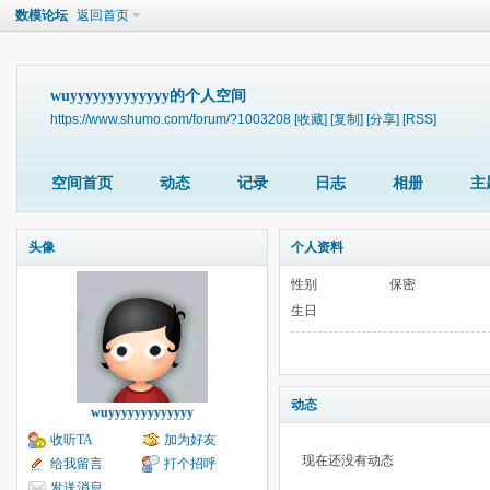
数模论坛
返回首页
wuyyyyyyyyyyyyy的个人空间
https://www.shumo.com/forum/?1003208
[收藏]
[复制]
[分享]
[RSS]
空间首页
动态
记录
日志
相册
主
头像
个人资料
性别
保密
生日
动态
wuyyyyyyyyyyyyy
收听TA
加为好友
现在还没有动态
给我留言
打个招呼
发送消息