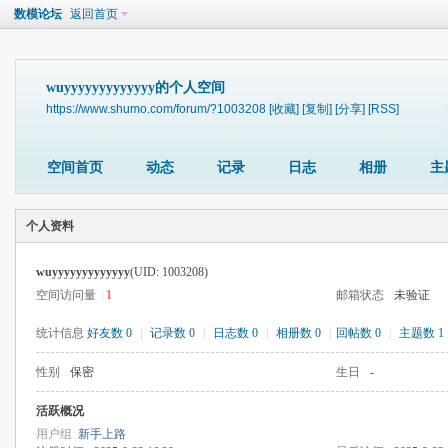
数模论坛
返回首页
wuyyyyyyyyyyyyy的个人空间
https://www.shumo.com/forum/?1003208
[收藏]
[复制]
[分享]
[RSS]
空间首页
动态
记录
日志
相册
主
个人资料
wuyyyyyyyyyyyyy
(UID: 1003208)
空间访问量
1
邮箱状态
未验证
统计信息
好友数 0
|
记录数 0
|
日志数 0
|
相册数 0
|
回帖数 0
|
主题数 1
性别
保密
生日
-
活跃概况
用户组
新手上路