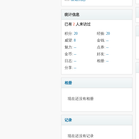
统计信息
已有
2
人来访过
积分:
20
经验:
20
威望:
8
金钱:
--
魅力:
--
点券:
--
金币:
--
好友:
--
日志:
--
相册:
--
分享:
--
相册
现在还没有相册
记录
现在还没有记录