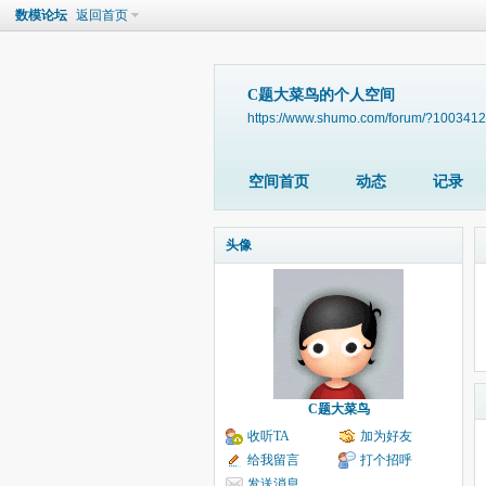
数模论坛
返回首页
C题大菜鸟的个人空间
https://www.shumo.com/forum/?1003412
空间首页
动态
记录
头像
C题大菜鸟
收听TA
加为好友
给我留言
打个招呼
发送消息