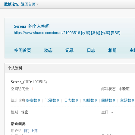
数模论坛
返回首页
Serena_的个人空间
https://www.shumo.com/forum/?1003518
[收藏]
[复制]
[分享]
[RSS]
空间首页
动态
记录
日志
相册
主
个人资料
Serena_
(UID: 1003518)
空间访问量
1
邮箱状态
未验证
统计信息
好友数 0
|
记录数 0
|
日志数 0
|
相册数 0
|
回帖数 0
|
主题数 0
性别
保密
生日
-
活跃概况
用户组
新手上路