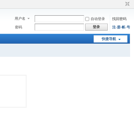
用户名
自动登录
找回密码
登录
密码
注-册-帐-号
快捷导航