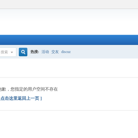
热搜:
活动
交友
discuz
搜索
搜
索
抱歉，您指定的用户空间不存在
[ 点击这里返回上一页 ]