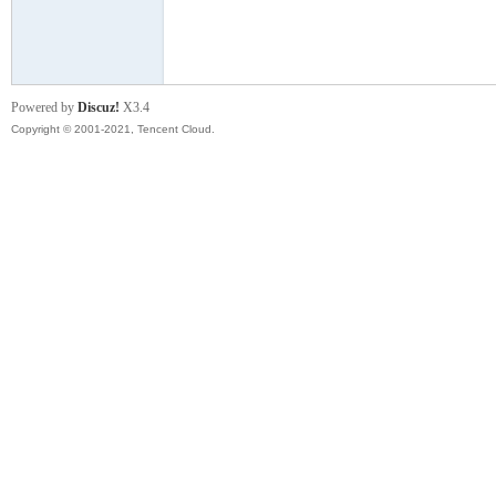
模
Powered by
Discuz!
X3.4
Copyright © 2001-2021, Tencent Cloud.
论
坛