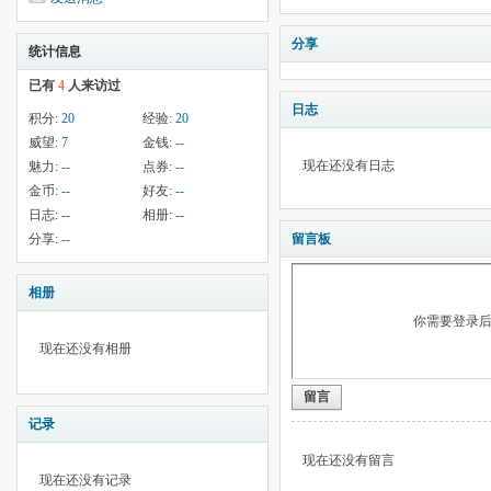
分享
统计信息
已有
4
人来访过
日志
积分:
20
经验:
20
威望:
7
金钱:
--
现在还没有日志
魅力:
--
点券:
--
金币:
--
好友:
--
日志:
--
相册:
--
分享:
--
留言板
相册
你需要登录
现在还没有相册
留言
记录
现在还没有留言
现在还没有记录