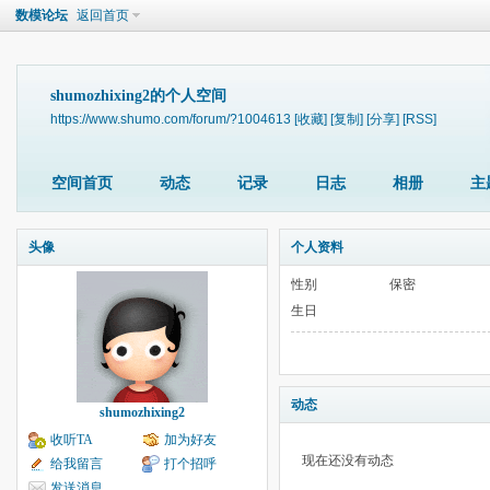
数模论坛
返回首页
shumozhixing2的个人空间
https://www.shumo.com/forum/?1004613
[收藏]
[复制]
[分享]
[RSS]
空间首页
动态
记录
日志
相册
主
头像
个人资料
性别
保密
生日
动态
shumozhixing2
收听TA
加为好友
现在还没有动态
给我留言
打个招呼
发送消息