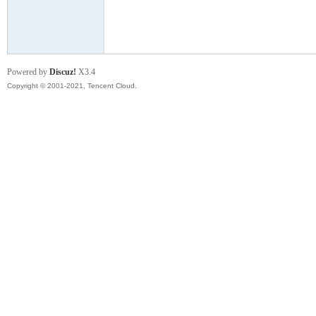
模
Powered by
Discuz!
X3.4
Copyright © 2001-2021, Tencent Cloud.
论
坛