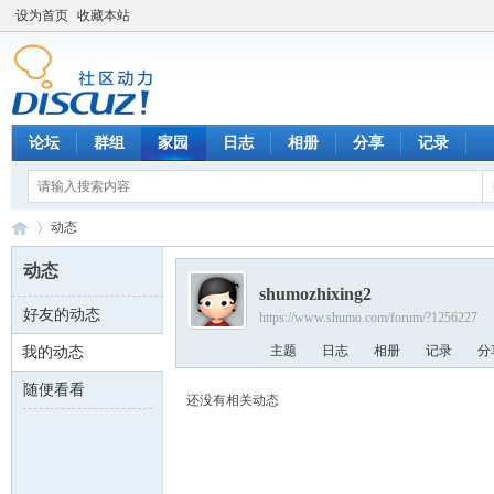
设为首页
收藏本站
论坛
群组
家园
日志
相册
分享
记录
动态
动态
shumozhixing2
好友的动态
https://www.shumo.com/forum/?1256227
数
›
主题
日志
相册
记录
分
我的动态
随便看看
还没有相关动态