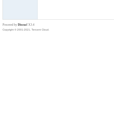
模
Powered by
Discuz!
X3.4
Copyright © 2001-2021, Tencent Cloud.
论
坛