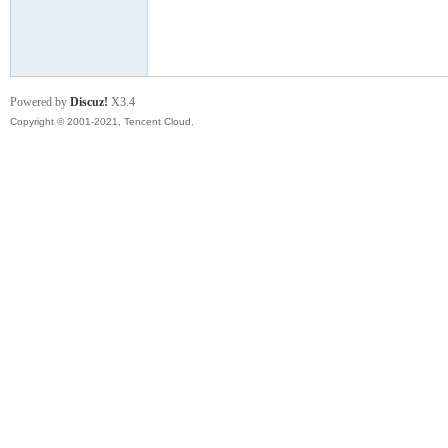
模
Powered by
Discuz!
X3.4
Copyright © 2001-2021, Tencent Cloud.
论
坛