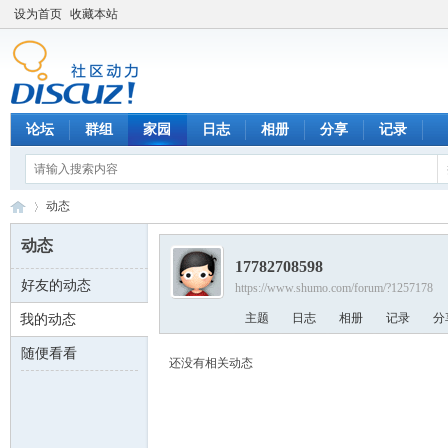
设为首页
收藏本站
论坛
群组
家园
日志
相册
分享
记录
动态
动态
17782708598
好友的动态
https://www.shumo.com/forum/?1257178
数
›
主题
日志
相册
记录
分
我的动态
随便看看
还没有相关动态