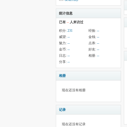
统计信息
已有
--
人来访过
积分:
231
经验:
--
威望:
--
金钱:
--
魅力:
--
点券:
--
金币:
--
好友:
--
日志:
--
相册:
--
分享:
--
相册
现在还没有相册
记录
现在还没有记录