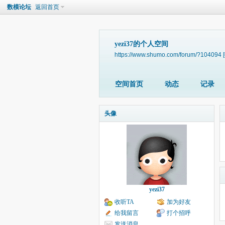
数模论坛
返回首页
yezi37的个人空间
https://www.shumo.com/forum/?104094
空间首页
动态
记录
头像
yezi37
收听TA
加为好友
给我留言
打个招呼
发送消息