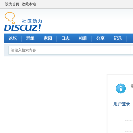
设为首页
收藏本站
论坛
群组
家园
日志
相册
分享
记录
用户登录