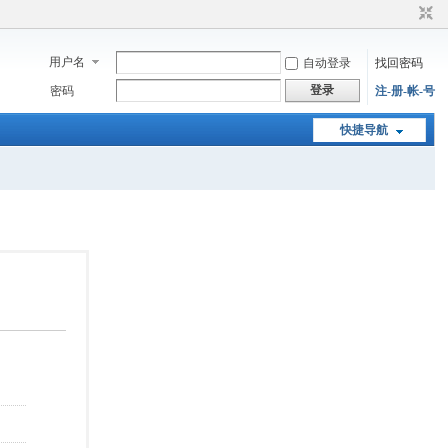
用户名
自动登录
找回密码
登录
密码
注-册-帐-号
快捷导航