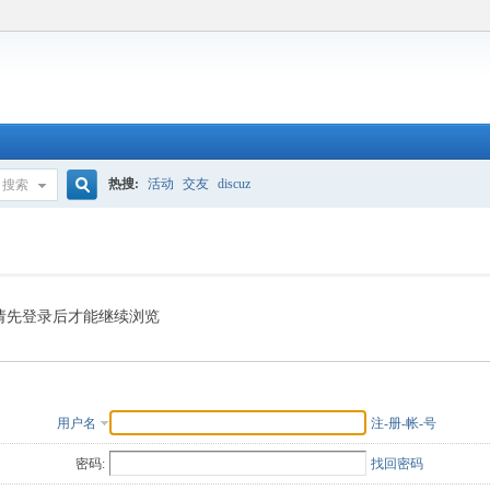
热搜:
活动
交友
discuz
搜索
搜
索
请先登录后才能继续浏览
用户名
注-册-帐-号
密码:
找回密码