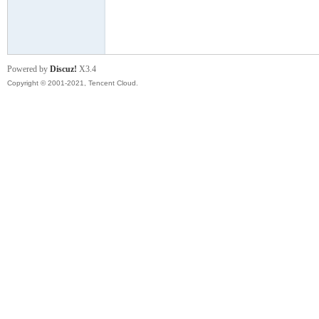
模
Powered by
Discuz!
X3.4
Copyright © 2001-2021, Tencent Cloud.
论
坛