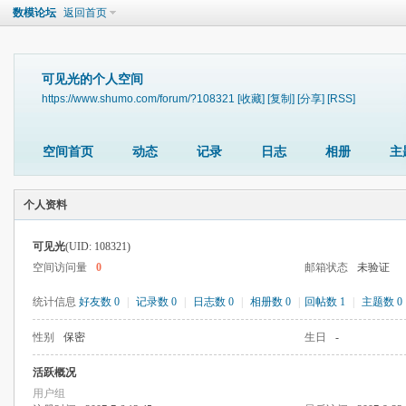
数模论坛
返回首页
可见光的个人空间
https://www.shumo.com/forum/?108321
[收藏]
[复制]
[分享]
[RSS]
空间首页
动态
记录
日志
相册
主
个人资料
可见光
(UID: 108321)
空间访问量
0
邮箱状态
未验证
统计信息
好友数 0
|
记录数 0
|
日志数 0
|
相册数 0
|
回帖数 1
|
主题数 0
性别
保密
生日
-
活跃概况
用户组