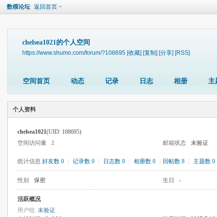
数模论坛
返回首页
chelsea1021的个人空间
https://www.shumo.com/forum/?108695
[收藏]
[复制]
[分享]
[RSS]
空间首页
动态
记录
日志
相册
主
个人资料
chelsea1021
(UID: 108695)
空间访问量
2
邮箱状态
未验证
统计信息
好友数 0
|
记录数 0
|
日志数 0
|
相册数 0
|
回帖数 8
|
主题数 0
性别
保密
生日
-
活跃概况
用户组
未验证