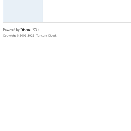
模
Powered by
Discuz!
X3.4
Copyright © 2001-2021, Tencent Cloud.
论
坛