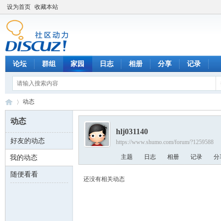
设为首页
收藏本站
论坛
群组
家园
日志
相册
分享
记录
动态
动态
hlj031140
好友的动态
https://www.shumo.com/forum/?1259588
数
›
主题
日志
相册
记录
分
我的动态
随便看看
还没有相关动态