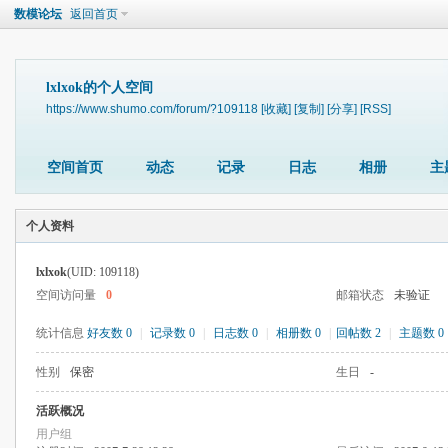
数模论坛
返回首页
lxlxok的个人空间
https://www.shumo.com/forum/?109118
[收藏]
[复制]
[分享]
[RSS]
空间首页
动态
记录
日志
相册
主
个人资料
lxlxok
(UID: 109118)
空间访问量
0
邮箱状态
未验证
统计信息
好友数 0
|
记录数 0
|
日志数 0
|
相册数 0
|
回帖数 2
|
主题数 0
性别
保密
生日
-
活跃概况
用户组