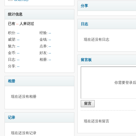
分享
统计信息
已有
--
人来访过
日志
积分:
--
经验:
--
威望:
--
金钱:
--
现在还没有日志
魅力:
--
点券:
--
金币:
--
好友:
--
日志:
--
相册:
--
留言板
分享:
--
相册
你需要登录
现在还没有相册
留言
记录
现在还没有留言
现在还没有记录