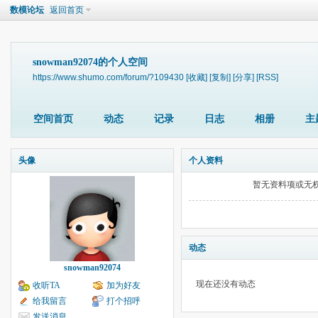
数模论坛
返回首页
snowman92074的个人空间
https://www.shumo.com/forum/?109430
[收藏]
[复制]
[分享]
[RSS]
空间首页
动态
记录
日志
相册
主
头像
个人资料
暂无资料项或无
动态
snowman92074
现在还没有动态
收听TA
加为好友
给我留言
打个招呼
发送消息