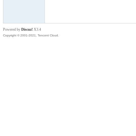
模
Powered by
Discuz!
X3.4
Copyright © 2001-2021, Tencent Cloud.
论
坛