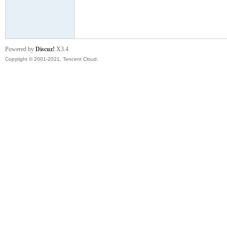
模
Powered by
Discuz!
X3.4
Copyright © 2001-2021, Tencent Cloud.
论
坛