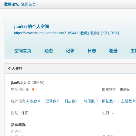
数模论坛
返回首页
jian927的个人空间
https://www.shumo.com/forum/?109446
[收藏]
[复制]
[分享]
[RSS]
空间首页
动态
记录
日志
相册
主
个人资料
jian927
(UID: 109446)
空间访问量
0
邮箱状态
未验证
统计信息
好友数 0
|
记录数 0
|
日志数 0
|
相册数 0
|
回帖数 1
|
主题数 0
性别
保密
生日
-
活跃概况
用户组