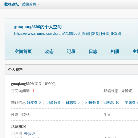
数模论坛
返回首页
guoqiang8606的个人空间
https://www.shumo.com/forum/?109500
[收藏]
[复制]
[分享]
[RSS]
空间首页
动态
记录
日志
相册
主
个人资料
guoqiang8606
(UID: 109500)
空间访问量
1
邮箱状态
未验证
统计信息
好友数 0
|
记录数 0
|
日志数 0
|
相册数 0
|
回帖数 10
|
主题数 
性别
保密
生日
-
活跃概况
用户组
未验证