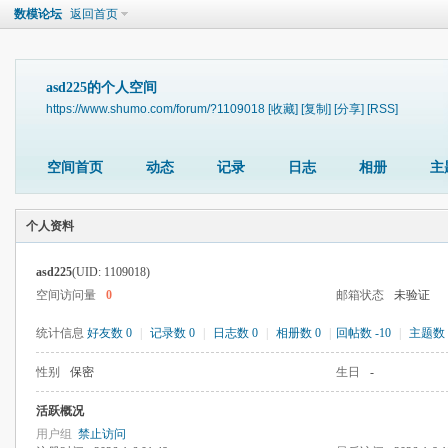
数模论坛
返回首页
asd225的个人空间
https://www.shumo.com/forum/?1109018
[收藏]
[复制]
[分享]
[RSS]
空间首页
动态
记录
日志
相册
主
个人资料
asd225
(UID: 1109018)
空间访问量
0
邮箱状态
未验证
统计信息
好友数 0
|
记录数 0
|
日志数 0
|
相册数 0
|
回帖数 -10
|
主题数 
性别
保密
生日
-
活跃概况
用户组
禁止访问