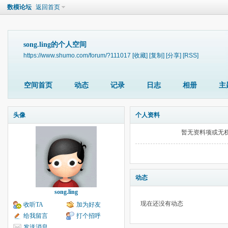
数模论坛
返回首页
song.ling的个人空间
https://www.shumo.com/forum/?111017
[收藏]
[复制]
[分享]
[RSS]
空间首页
动态
记录
日志
相册
主
头像
个人资料
暂无资料项或无
动态
song.ling
现在还没有动态
收听TA
加为好友
给我留言
打个招呼
发送消息