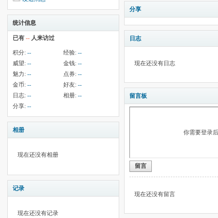
分享
统计信息
已有
--
人来访过
日志
积分:
--
经验:
--
威望:
--
金钱:
--
现在还没有日志
魅力:
--
点券:
--
金币:
--
好友:
--
日志:
--
相册:
--
留言板
分享:
--
相册
你需要登录
现在还没有相册
留言
记录
现在还没有留言
现在还没有记录