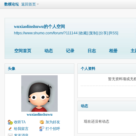
数模论坛
返回首页
wuxiaolinshuwu的个人空间
https://www.shumo.com/forum/?111144
[收藏]
[复制]
[分享]
[RSS]
空间首页
动态
记录
日志
相册
主
头像
个人资料
暂无资料项或无
动态
wuxiaolinshuwu
现在还没有动态
收听TA
加为好友
给我留言
打个招呼
发送消息