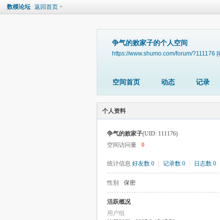
数模论坛
返回首页
争气的败家子的个人空间
https://www.shumo.com/forum/?111176
空间首页
动态
记录
个人资料
争气的败家子
(UID: 111176)
空间访问量
0
统计信息
好友数 0
|
记录数 0
|
日志数 0
性别
保密
活跃概况
用户组