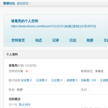
数模论坛
返回首页
诸葛亮的个人空间
https://www.shumo.com/forum/?1112215
[收藏]
[复制]
[分享]
[RSS]
空间首页
动态
记录
日志
相册
主
个人资料
诸葛亮
(UID: 1112215)
空间访问量
61
邮箱状态
未验证
统计信息
好友数 0
|
记录数 0
|
日志数 0
|
相册数 0
|
回帖数 -138
|
主题数 
性别
保密
生日
-
活跃概况
用户组
禁止访问