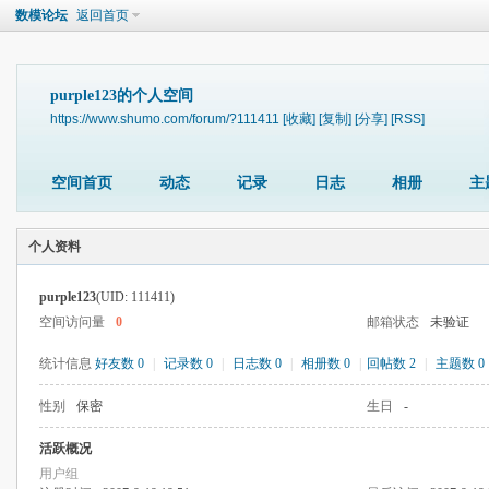
数模论坛
返回首页
purple123的个人空间
https://www.shumo.com/forum/?111411
[收藏]
[复制]
[分享]
[RSS]
空间首页
动态
记录
日志
相册
主
个人资料
purple123
(UID: 111411)
空间访问量
0
邮箱状态
未验证
统计信息
好友数 0
|
记录数 0
|
日志数 0
|
相册数 0
|
回帖数 2
|
主题数 0
性别
保密
生日
-
活跃概况
用户组