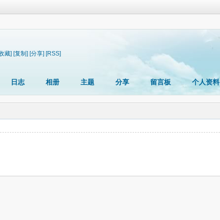
[收藏]
[复制]
[分享]
[RSS]
日志
相册
主题
分享
留言板
个人资料