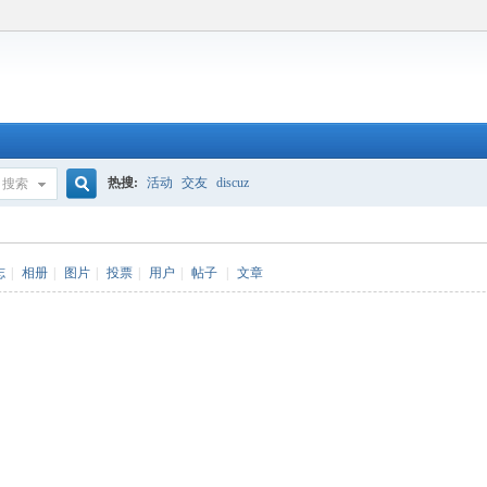
热搜:
活动
交友
discuz
搜索
搜
志
|
相册
|
图片
|
投票
|
用户
|
帖子
|
文章
索