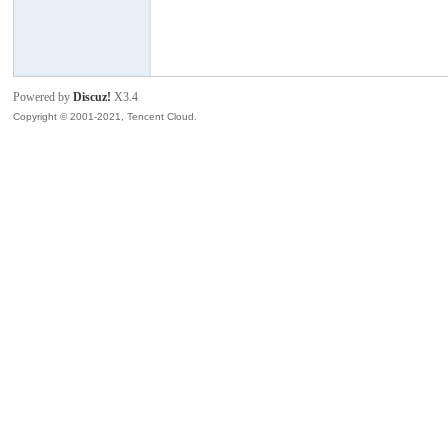
模
Powered by
Discuz!
X3.4
Copyright © 2001-2021, Tencent Cloud.
论
坛