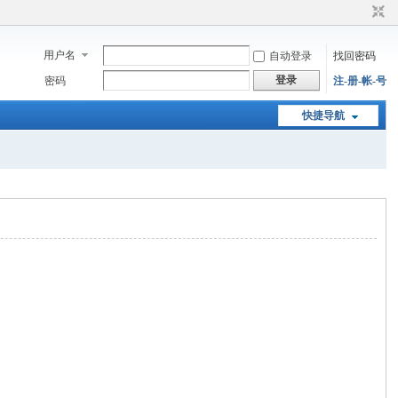
用户名
自动登录
找回密码
登录
密码
注-册-帐-号
快捷导航