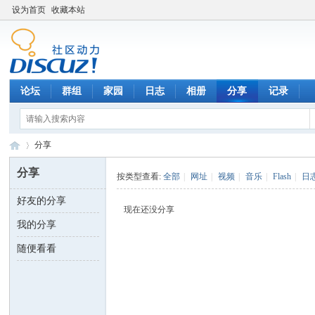
设为首页
收藏本站
论坛
群组
家园
日志
相册
分享
记录
分享
分享
按类型查看:
全部
|
网址
|
视频
|
音乐
|
Flash
|
日
好友的分享
数
›
现在还没分享
我的分享
随便看看