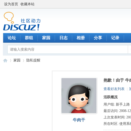
设为首页
收藏本站
论坛
群组
家园
日志
相册
分享
记录
家园
隐私提醒
抱歉！由于 牛
数
›
›
查看好友列表
|
活跃概况
用户组:
新手上路
最后访问: 2008-12-
上次发表时间: 2008-
牛肉干
所在时区: 使用