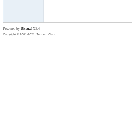
模
Powered by
Discuz!
X3.4
Copyright © 2001-2021, Tencent Cloud.
论
坛