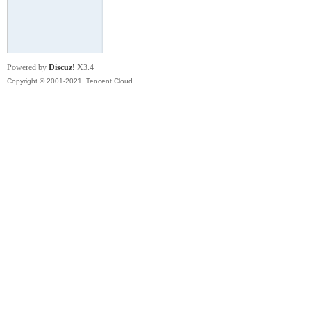
模
Powered by
Discuz!
X3.4
Copyright © 2001-2021, Tencent Cloud.
论
坛