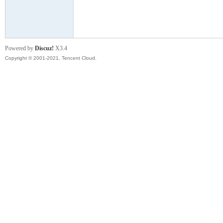
模
Powered by
Discuz!
X3.4
Copyright © 2001-2021, Tencent Cloud.
论
坛