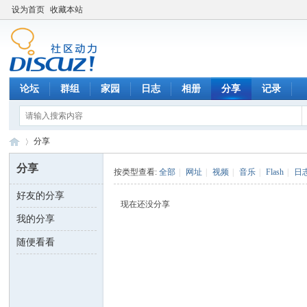
设为首页
收藏本站
论坛
群组
家园
日志
相册
分享
记录
分享
分享
按类型查看:
全部
|
网址
|
视频
|
音乐
|
Flash
|
日
好友的分享
数
›
现在还没分享
我的分享
随便看看