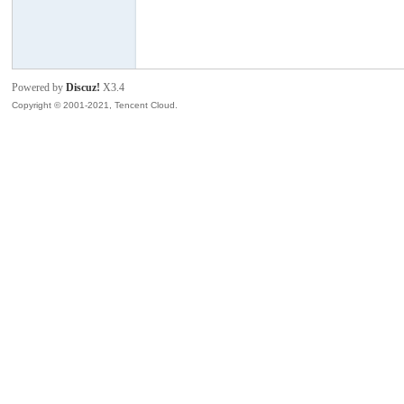
模
Powered by
Discuz!
X3.4
Copyright © 2001-2021, Tencent Cloud.
论
坛