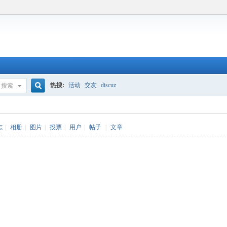
热搜:
活动
交友
discuz
搜索
搜
志
|
相册
|
图片
|
投票
|
用户
|
帖子
|
文章
索