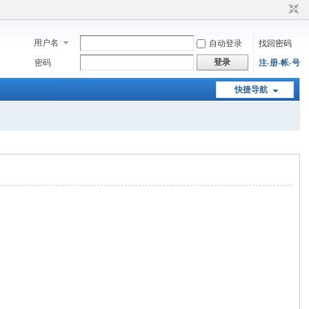
用户名
自动登录
找回密码
登录
密码
注-册-帐-号
快捷导航