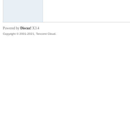
模
Powered by
Discuz!
X3.4
Copyright © 2001-2021, Tencent Cloud.
论
坛