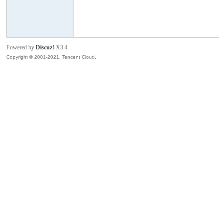
模
Powered by
Discuz!
X3.4
Copyright © 2001-2021, Tencent Cloud.
论
坛