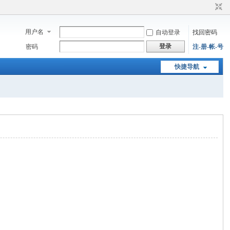
用户名
自动登录
找回密码
登录
密码
注-册-帐-号
快捷导航