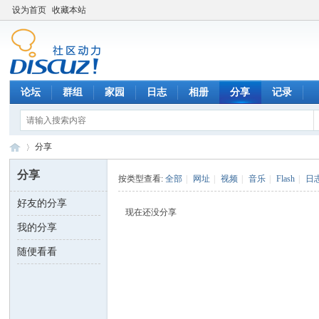
设为首页
收藏本站
论坛
群组
家园
日志
相册
分享
记录
分享
分享
按类型查看:
全部
|
网址
|
视频
|
音乐
|
Flash
|
日
好友的分享
数
›
现在还没分享
我的分享
随便看看