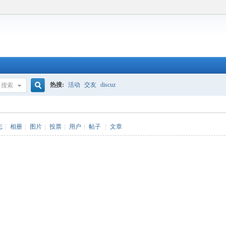
热搜:
活动
交友
discuz
搜索
搜
志
|
相册
|
图片
|
投票
|
用户
|
帖子
|
文章
索