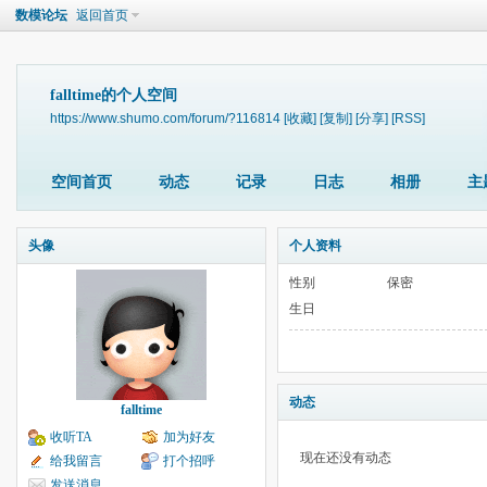
数模论坛
返回首页
falltime的个人空间
https://www.shumo.com/forum/?116814
[收藏]
[复制]
[分享]
[RSS]
空间首页
动态
记录
日志
相册
主
头像
个人资料
性别
保密
生日
动态
falltime
收听TA
加为好友
现在还没有动态
给我留言
打个招呼
发送消息