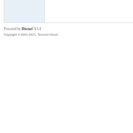
模
Powered by
Discuz!
X3.4
Copyright © 2001-2021, Tencent Cloud.
论
坛