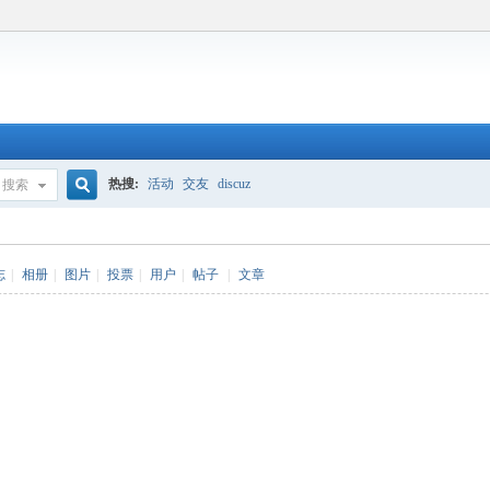
热搜:
活动
交友
discuz
搜索
搜
志
|
相册
|
图片
|
投票
|
用户
|
帖子
|
文章
索