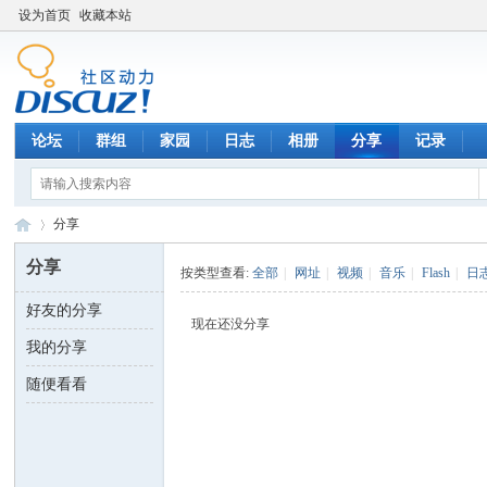
设为首页
收藏本站
论坛
群组
家园
日志
相册
分享
记录
分享
分享
按类型查看:
全部
|
网址
|
视频
|
音乐
|
Flash
|
日
好友的分享
数
›
现在还没分享
我的分享
随便看看