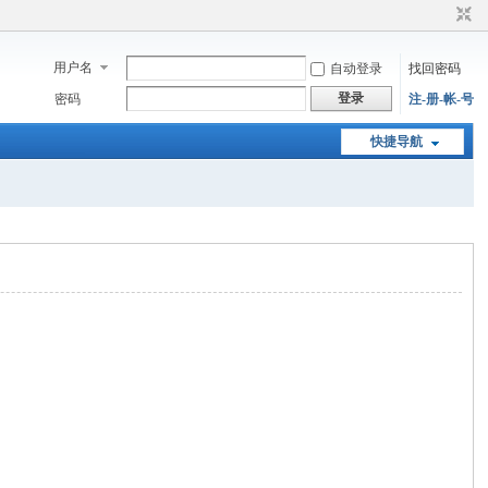
用户名
自动登录
找回密码
登录
密码
注-册-帐-号
快捷导航