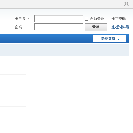
用户名
自动登录
找回密码
登录
密码
注-册-帐-号
快捷导航