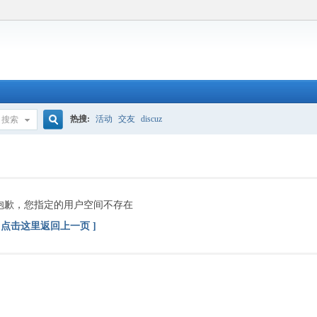
热搜:
活动
交友
discuz
搜索
搜
索
抱歉，您指定的用户空间不存在
[ 点击这里返回上一页 ]