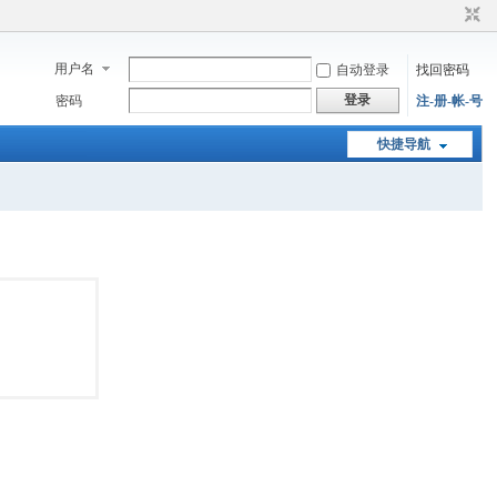
用户名
自动登录
找回密码
登录
密码
注-册-帐-号
快捷导航