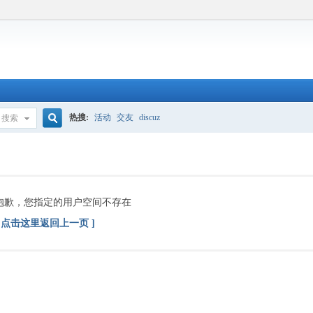
热搜:
活动
交友
discuz
搜索
搜
索
抱歉，您指定的用户空间不存在
[ 点击这里返回上一页 ]