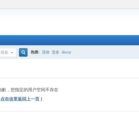
热搜:
活动
交友
discuz
搜索
搜
索
抱歉，您指定的用户空间不存在
[ 点击这里返回上一页 ]