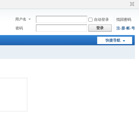
用户名
自动登录
找回密码
登录
密码
注-册-帐-号
快捷导航