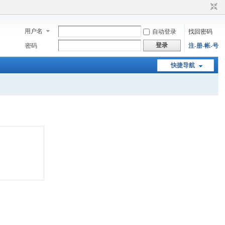
用户名
自动登录
找回密码
登录
密码
注-册-帐-号
快捷导航