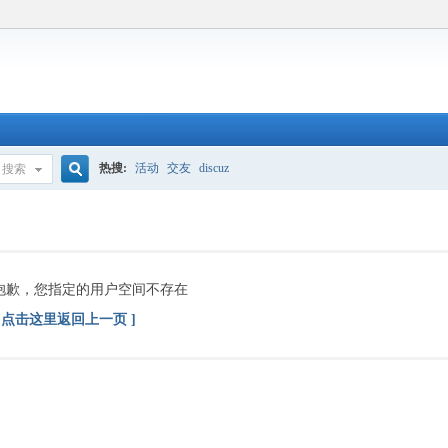
热搜:
活动
交友
discuz
搜索
搜
索
抱歉，您指定的用户空间不存在
[ 点击这里返回上一页 ]