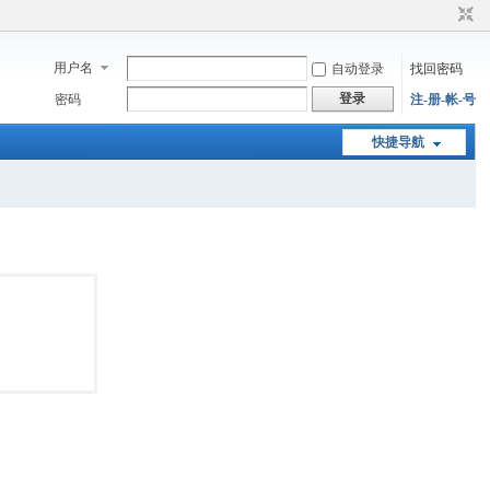
用户名
自动登录
找回密码
登录
密码
注-册-帐-号
快捷导航