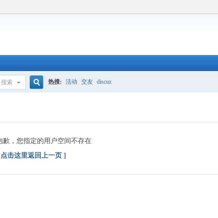
热搜:
活动
交友
discuz
搜索
搜
索
抱歉，您指定的用户空间不存在
[ 点击这里返回上一页 ]