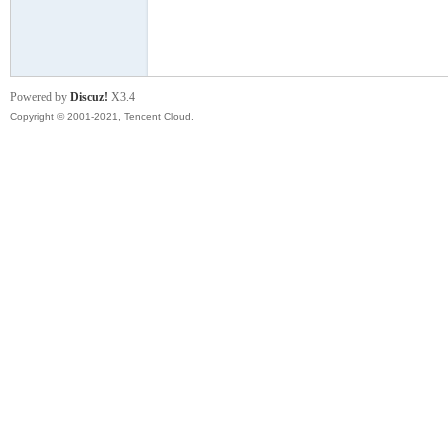
模
Powered by
Discuz!
X3.4
Copyright © 2001-2021, Tencent Cloud.
论
坛