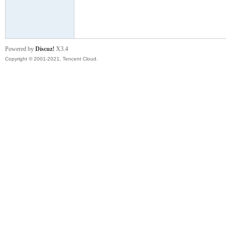
模
Powered by
Discuz!
X3.4
Copyright © 2001-2021, Tencent Cloud.
论
坛