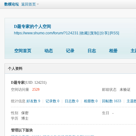
数模论坛
返回首页
D题专家的个人空间
https://www.shumo.com/forum/?124231
[收藏]
[复制]
[分享]
[RSS]
空间首页
动态
记录
日志
相册
主
个人资料
D题专家
(UID: 124231)
空间访问量
2529
邮箱状态
未验证
统计信息
好友数 9
|
记录数 0
|
日志数 0
|
相册数 0
|
回帖数 1633
|
主题数
性别
保密
生日
-
学历
博士
管理以下版块